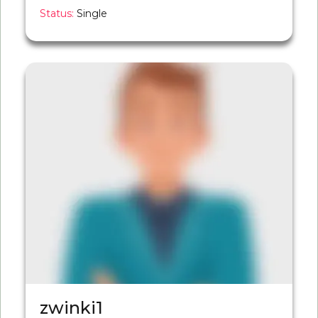
Status:
Single
zwinki1