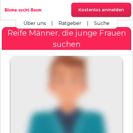
Kostenlos anmelden
Über uns
|
Ratgeber
|
Suche
Reife Männer, die junge Frauen
suchen