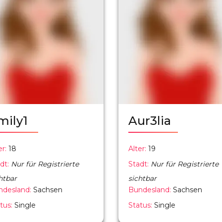
mily1
Aur3lia
er:
18
Alter:
19
dt:
Nur für Registrierte
Stadt:
Nur für Registrierte
htbar
sichtbar
ndesland:
Sachsen
Bundesland:
Sachsen
tus:
Single
Status:
Single