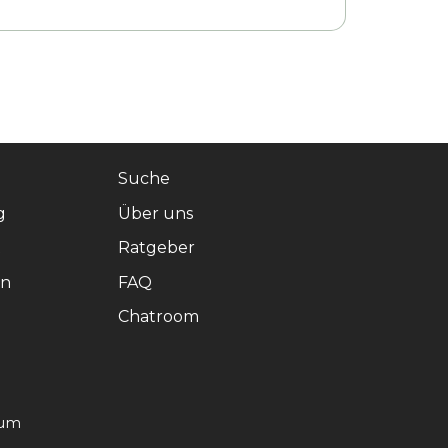
Suche
g
Über uns
t
Ratgeber
en
FAQ
Chatroom
sum