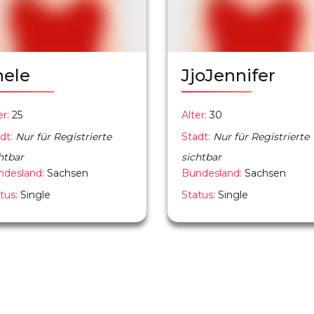
nele
JjoJennifer
er:
25
Alter:
30
dt:
Nur für Registrierte
Stadt:
Nur für Registrierte
htbar
sichtbar
ndesland:
Sachsen
Bundesland:
Sachsen
tus:
Single
Status:
Single