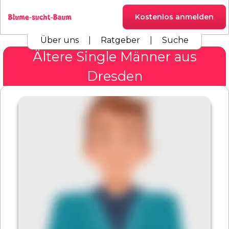
Kostenlos anmelden
Über uns
|
Ratgeber
|
Suche
Ältere Single Männer aus
Dresden