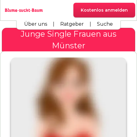
Kostenlos anmelden
Über uns
|
Ratgeber
|
Suche
Junge Single Frauen aus
Münster