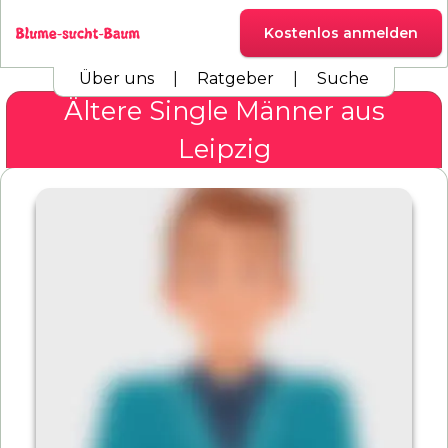
Kostenlos anmelden
Über uns
|
Ratgeber
|
Suche
Ältere Single Männer aus
Leipzig