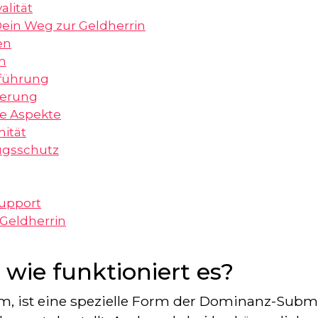
alität
 Dein Weg zur Geldherrin
en
n
führung
ierung
he Aspekte
ität
ugsschutz
upport
 Geldherrin
wie funktioniert es?
m, ist eine spezielle Form der Dominanz-Submi