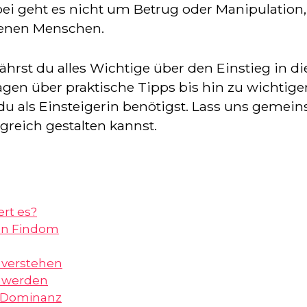
 Dabei geht es nicht um Betrug oder Manipulati
enen Menschen.
rst du alles Wichtige über den Einstieg in di
en über praktische Tipps bis hin zu wichtigen
e du als Einsteigerin benötigst. Lass uns geme
lgreich gestalten kannst.
ert es?
on Findom
 verstehen
 werden
r Dominanz