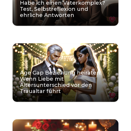
Habe ich einen Vaterkomplex?
Test, Selbstreflexion und
ehrliche Antworten
KI
Age Gap Beziehung heiraten:
Wenn Liebe mit
Altersunterschied vor den
Traualtar führt
KI