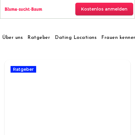
Zum
Inhalt
Kostenlos anmelden
springen
Über uns
Ratgeber
Dating Locations
Frauen kenne
Ratgeber