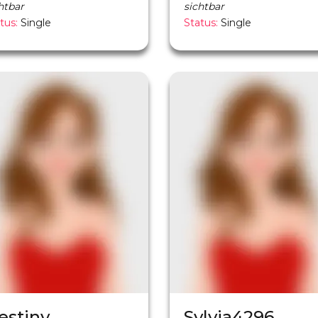
htbar
sichtbar
tus:
Single
Status:
Single
estiny
Sylvia4296