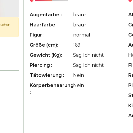
Augenfarbe :
braun
Al
Haarfarbe :
braun
G
u sehen
Figur :
normal
G
Größe (cm):
169
A
Gewicht (Kg):
Sag Ich nicht
H
Piercing :
Sag Ich nicht
Fi
Tätowierung :
Nein
R
Körperbehaarung
Nein
Pi
:
,
S
Ki
A