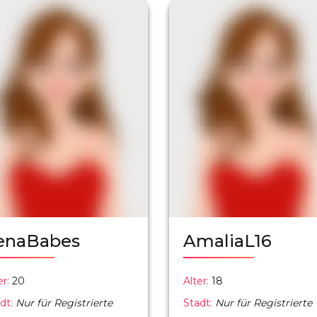
enaBabes
AmaliaL16
er:
20
Alter:
18
dt:
Nur für Registrierte
Stadt:
Nur für Registrierte