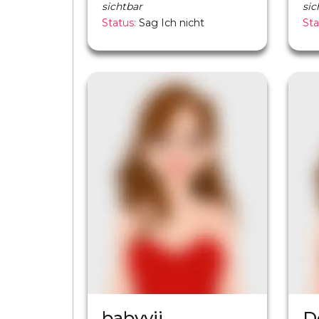
sichtbar
sic
Status:
Sag Ich nicht
Sta
babyyjj
D