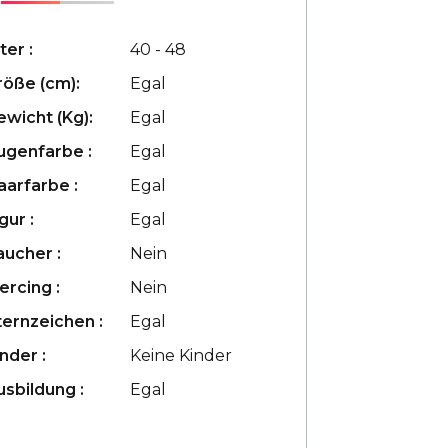
ter :
40 - 48
röße (cm):
Egal
ewicht (Kg):
Egal
ugenfarbe :
Egal
aarfarbe :
Egal
gur :
Egal
aucher :
Nein
ercing :
Nein
ternzeichen :
Egal
nder :
Keine Kinder
usbildung :
Egal