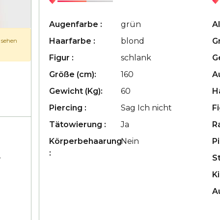
Augenfarbe :
grün
Al
Haarfarbe :
blond
G
u sehen
Figur :
schlank
G
Größe (cm):
160
A
Gewicht (Kg):
60
H
Piercing :
Sag Ich nicht
Fi
Tätowierung :
Ja
R
Körperbehaarung
Nein
Pi
:
,
S
Ki
A