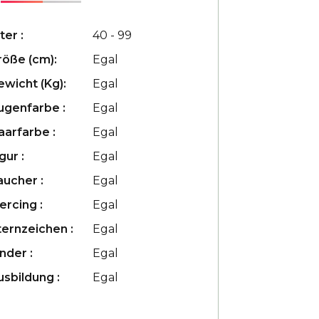
ter :
40 - 99
röße (cm):
Egal
ewicht (Kg):
Egal
ugenfarbe :
Egal
aarfarbe :
Egal
gur :
Egal
aucher :
Egal
ercing :
Egal
ternzeichen :
Egal
nder :
Egal
usbildung :
Egal