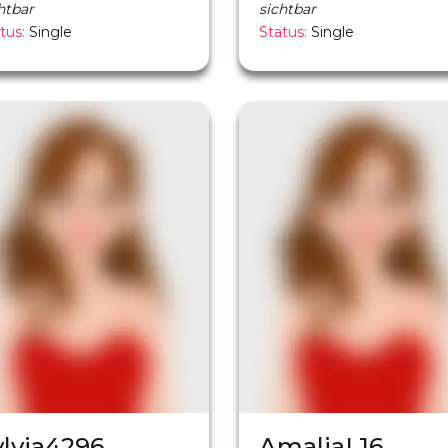
htbar
sichtbar
tus:
Single
Status:
Single
ylvia4296
AmaliaL16