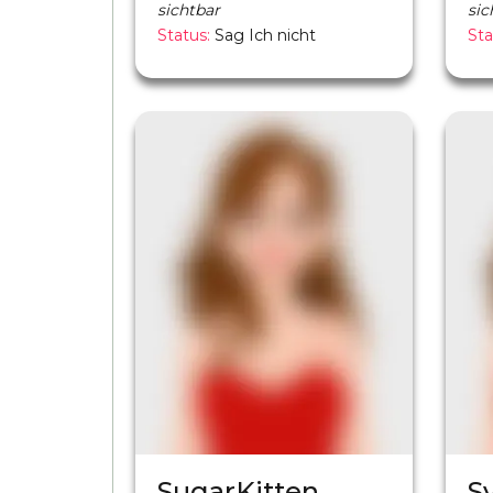
sichtbar
sic
Status:
Sag Ich nicht
Sta
SugarKitten
S