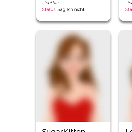
sichtbar
sic
Status:
Sag Ich nicht
Sta
SugarKitten
L