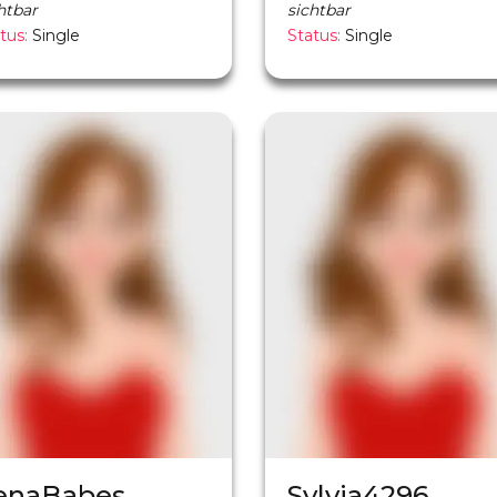
htbar
sichtbar
tus:
Single
Status:
Single
enaBabes
Sylvia4296