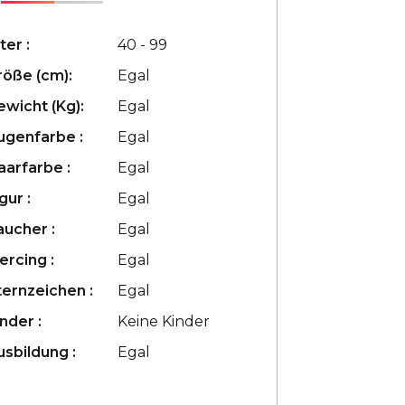
ter :
40 - 99
röße (cm):
Egal
ewicht (Kg):
Egal
ugenfarbe :
Egal
aarfarbe :
Egal
gur :
Egal
aucher :
Egal
ercing :
Egal
ternzeichen :
Egal
nder :
Keine Kinder
usbildung :
Egal