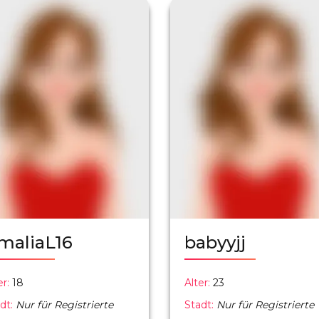
maliaL16
babyyjj
er:
18
Alter:
23
dt:
Nur für Registrierte
Stadt:
Nur für Registrierte