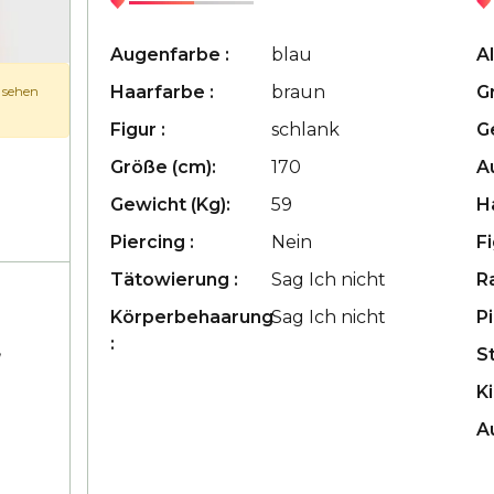
Augenfarbe :
blau
Al
Haarfarbe :
braun
G
u sehen
Figur :
schlank
G
Größe (cm):
170
A
Gewicht (Kg):
59
H
Piercing :
Nein
Fi
Tätowierung :
Sag Ich nicht
R
Körperbehaarung
Sag Ich nicht
Pi
:
,
S
Ki
A