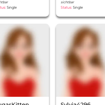
htbar
sichtbar
tus:
Single
Status:
Single
ugarKitten
Sylvia4296