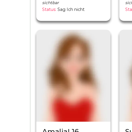
sichtbar
sic
Status:
Sag Ich nicht
Sta
AmaliaL16
S