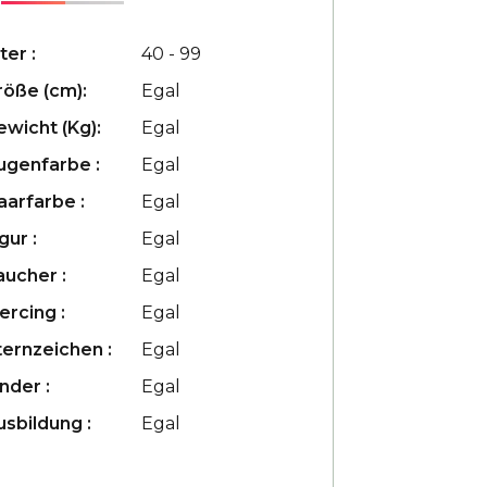
ter :
40 - 99
röße (cm):
Egal
ewicht (Kg):
Egal
ugenfarbe :
Egal
aarfarbe :
Egal
gur :
Egal
aucher :
Egal
ercing :
Egal
ternzeichen :
Egal
nder :
Egal
usbildung :
Egal