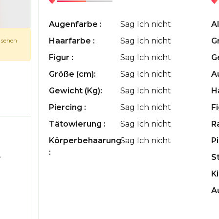
Augenfarbe :
Sag Ich nicht
Al
Haarfarbe :
Sag Ich nicht
G
u sehen
Figur :
Sag Ich nicht
G
Größe (cm):
Sag Ich nicht
A
Gewicht (Kg):
Sag Ich nicht
H
Piercing :
Sag Ich nicht
Fi
Tätowierung :
Sag Ich nicht
R
Körperbehaarung
Sag Ich nicht
Pi
:
,
S
Ki
A