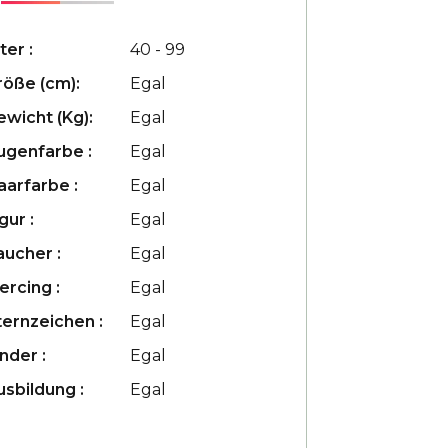
ter :
40 - 99
röße (cm):
Egal
ewicht (Kg):
Egal
ugenfarbe :
Egal
aarfarbe :
Egal
gur :
Egal
aucher :
Egal
ercing :
Egal
ternzeichen :
Egal
nder :
Egal
usbildung :
Egal