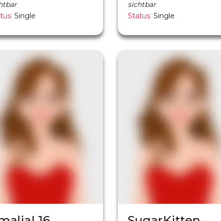
htbar
sichtbar
tus:
Single
Status:
Single
maliaL16
SugarKitten