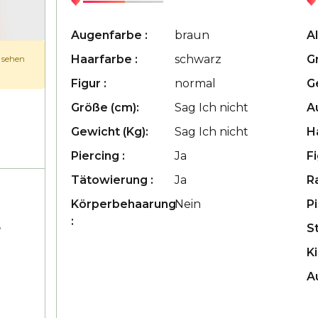
Augenfarbe :
braun
Al
Haarfarbe :
schwarz
G
u sehen
Figur :
normal
G
Größe (cm):
Sag Ich nicht
A
Gewicht (Kg):
Sag Ich nicht
H
Piercing :
Ja
Fi
Tätowierung :
Ja
R
Körperbehaarung
Nein
Pi
:
,
S
Ki
A