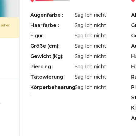
Augenfarbe :
Sag Ich nicht
Al
Haarfarbe :
Sag Ich nicht
G
u sehen
Figur :
Sag Ich nicht
G
Größe (cm):
Sag Ich nicht
A
Gewicht (Kg):
Sag Ich nicht
H
Piercing :
Sag Ich nicht
Fi
Tätowierung :
Sag Ich nicht
R
Körperbehaarung
Sag Ich nicht
Pi
:
S
,
Ki
A