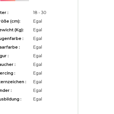
ter :
18 - 30
röße (cm):
Egal
ewicht (Kg):
Egal
ugenfarbe :
Egal
aarfarbe :
Egal
gur :
Egal
aucher :
Egal
ercing :
Egal
ternzeichen :
Egal
nder :
Egal
usbildung :
Egal