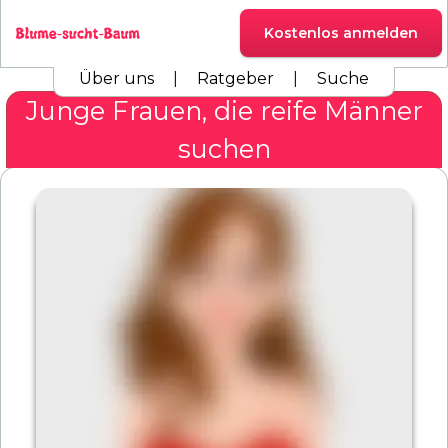
Kostenlos anmelden
Über uns
|
Ratgeber
|
Suche
Junge Frauen, die reife Männer
suchen