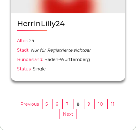
HerrinLilly24
Alter:
24
Stadt:
Nur für Registrierte sichtbar
Bundesland:
Baden-Württemberg
Status:
Single
5
6
7
8
9
10
11